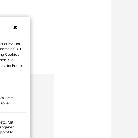
diese können
bdomains) zu
ung Cookies
nen. Sie
ies" im Footer
rfür mit
sollen.
 etc. Mit
ezogenen
sprofile