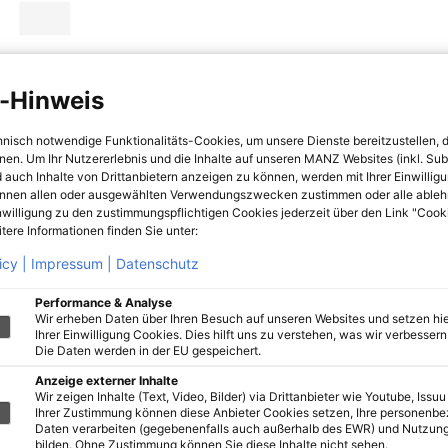
-Hinweis
hnisch notwendige Funktionalitäts-Cookies, um unsere Dienste bereitzustellen, 
hnen. Um Ihr Nutzererlebnis und die Inhalte auf unseren MANZ Websites (inkl. Su
 auch Inhalte von Drittanbietern anzeigen zu können, werden mit Ihrer Einwillig
önnen allen oder ausgewählten Verwendungszwecken zustimmen oder alle ableh
nwilligung zu den zustimmungspflichtigen Cookies jederzeit über den Link "Cook
tere Informationen finden Sie unter:
icy |
Impressum |
Datenschutz
Performance & Analyse
Wir erheben Daten über Ihren Besuch auf unseren Websites und setzen hie
Ihrer Einwilligung Cookies. Dies hilft uns zu verstehen, was wir verbessern 
Die Daten werden in der EU gespeichert.
Anzeige externer Inhalte
Wir zeigen Inhalte (Text, Video, Bilder) via Drittanbieter wie Youtube, Issuu
Ihrer Zustimmung können diese Anbieter Cookies setzen, Ihre personenb
Daten verarbeiten (gegebenenfalls auch außerhalb des EWR) und Nutzung
bilden. Ohne Zustimmung können Sie diese Inhalte nicht sehen.