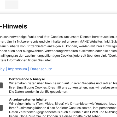
-Hinweis
hnisch notwendige Funktionalitäts-Cookies, um unsere Dienste bereitzustellen, 
hnen. Um Ihr Nutzererlebnis und die Inhalte auf unseren MANZ Websites (inkl. Su
 auch Inhalte von Drittanbietern anzeigen zu können, werden mit Ihrer Einwillig
önnen allen oder ausgewählten Verwendungszwecken zustimmen oder alle ableh
nwilligung zu den zustimmungspflichtigen Cookies jederzeit über den Link "Cook
tere Informationen finden Sie unter:
icy |
Impressum |
Datenschutz
Performance & Analyse
Wir erheben Daten über Ihren Besuch auf unseren Websites und setzen hie
Ihrer Einwilligung Cookies. Dies hilft uns zu verstehen, was wir verbessern 
Die Daten werden in der EU gespeichert.
Anzeige externer Inhalte
Wir zeigen Inhalte (Text, Video, Bilder) via Drittanbieter wie Youtube, Issuu
Ihrer Zustimmung können diese Anbieter Cookies setzen, Ihre personenb
Daten verarbeiten (gegebenenfalls auch außerhalb des EWR) und Nutzung
bilden. Ohne Zustimmung können Sie diese Inhalte nicht sehen.