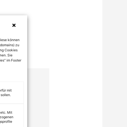
diese können
bdomains) zu
ung Cookies
nen. Sie
ies" im Footer
rfür mit
sollen.
 etc. Mit
ezogenen
sprofile