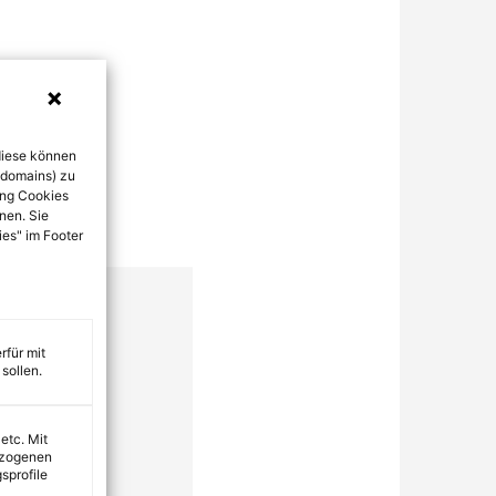
diese können
bdomains) zu
ung Cookies
nen. Sie
ies" im Footer
rfür mit
sollen.
 etc. Mit
ezogenen
sprofile