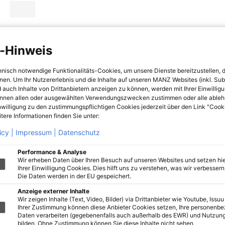
-Hinweis
hnisch notwendige Funktionalitäts-Cookies, um unsere Dienste bereitzustellen, 
hnen. Um Ihr Nutzererlebnis und die Inhalte auf unseren MANZ Websites (inkl. Su
 auch Inhalte von Drittanbietern anzeigen zu können, werden mit Ihrer Einwillig
önnen allen oder ausgewählten Verwendungszwecken zustimmen oder alle ableh
nwilligung zu den zustimmungspflichtigen Cookies jederzeit über den Link "Cook
tere Informationen finden Sie unter:
icy |
Impressum |
Datenschutz
Performance & Analyse
Wir erheben Daten über Ihren Besuch auf unseren Websites und setzen hie
Ihrer Einwilligung Cookies. Dies hilft uns zu verstehen, was wir verbessern 
Die Daten werden in der EU gespeichert.
Anzeige externer Inhalte
Wir zeigen Inhalte (Text, Video, Bilder) via Drittanbieter wie Youtube, Issuu
Ihrer Zustimmung können diese Anbieter Cookies setzen, Ihre personenb
Daten verarbeiten (gegebenenfalls auch außerhalb des EWR) und Nutzung
bilden. Ohne Zustimmung können Sie diese Inhalte nicht sehen.