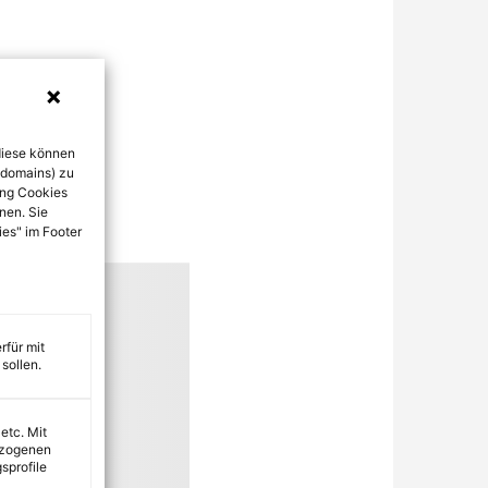
diese können
bdomains) zu
ung Cookies
nen. Sie
ies" im Footer
rfür mit
sollen.
 etc. Mit
ezogenen
sprofile