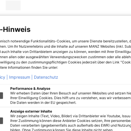
-Hinweis
hnisch notwendige Funktionalitäts-Cookies, um unsere Dienste bereitzustellen, 
hnen. Um Ihr Nutzererlebnis und die Inhalte auf unseren MANZ Websites (inkl. Su
 auch Inhalte von Drittanbietern anzeigen zu können, werden mit Ihrer Einwillig
önnen allen oder ausgewählten Verwendungszwecken zustimmen oder alle ableh
nwilligung zu den zustimmungspflichtigen Cookies jederzeit über den Link "Cook
tere Informationen finden Sie unter:
icy |
Impressum |
Datenschutz
Performance & Analyse
Wir erheben Daten über Ihren Besuch auf unseren Websites und setzen hie
Ihrer Einwilligung Cookies. Dies hilft uns zu verstehen, was wir verbessern 
Die Daten werden in der EU gespeichert.
Anzeige externer Inhalte
Wir zeigen Inhalte (Text, Video, Bilder) via Drittanbieter wie Youtube, Issuu
Ihrer Zustimmung können diese Anbieter Cookies setzen, Ihre personenb
Daten verarbeiten (gegebenenfalls auch außerhalb des EWR) und Nutzung
bilden. Ohne Zustimmung können Sie diese Inhalte nicht sehen.