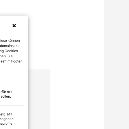
diese können
bdomains) zu
ung Cookies
nen. Sie
ies" im Footer
rfür mit
sollen.
 etc. Mit
ezogenen
sprofile