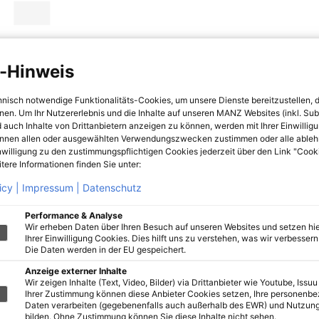
-Hinweis
hnisch notwendige Funktionalitäts-Cookies, um unsere Dienste bereitzustellen, 
hnen. Um Ihr Nutzererlebnis und die Inhalte auf unseren MANZ Websites (inkl. Su
 auch Inhalte von Drittanbietern anzeigen zu können, werden mit Ihrer Einwillig
önnen allen oder ausgewählten Verwendungszwecken zustimmen oder alle ableh
nwilligung zu den zustimmungspflichtigen Cookies jederzeit über den Link "Cook
tere Informationen finden Sie unter:
icy |
Impressum |
Datenschutz
Performance & Analyse
Wir erheben Daten über Ihren Besuch auf unseren Websites und setzen hie
Ihrer Einwilligung Cookies. Dies hilft uns zu verstehen, was wir verbessern 
Die Daten werden in der EU gespeichert.
Anzeige externer Inhalte
Wir zeigen Inhalte (Text, Video, Bilder) via Drittanbieter wie Youtube, Issuu
Ihrer Zustimmung können diese Anbieter Cookies setzen, Ihre personenb
Daten verarbeiten (gegebenenfalls auch außerhalb des EWR) und Nutzung
bilden. Ohne Zustimmung können Sie diese Inhalte nicht sehen.