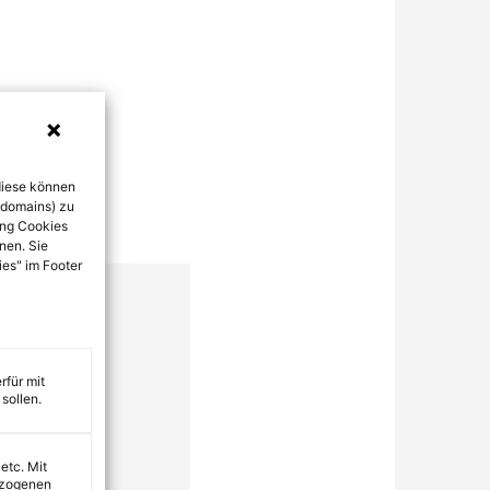
diese können
bdomains) zu
ung Cookies
nen. Sie
ies" im Footer
rfür mit
sollen.
 etc. Mit
ezogenen