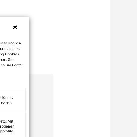
diese können
bdomains) zu
ung Cookies
nen. Sie
ies" im Footer
rfür mit
sollen.
 etc. Mit
ezogenen
sprofile