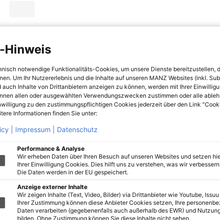
-Hinweis
hnisch notwendige Funktionalitäts-Cookies, um unsere Dienste bereitzustellen, 
hnen. Um Ihr Nutzererlebnis und die Inhalte auf unseren MANZ Websites (inkl. Su
 auch Inhalte von Drittanbietern anzeigen zu können, werden mit Ihrer Einwillig
önnen allen oder ausgewählten Verwendungszwecken zustimmen oder alle ableh
nwilligung zu den zustimmungspflichtigen Cookies jederzeit über den Link "Cook
tere Informationen finden Sie unter:
icy |
Impressum |
Datenschutz
Performance & Analyse
Wir erheben Daten über Ihren Besuch auf unseren Websites und setzen hie
Ihrer Einwilligung Cookies. Dies hilft uns zu verstehen, was wir verbessern 
Die Daten werden in der EU gespeichert.
Anzeige externer Inhalte
Wir zeigen Inhalte (Text, Video, Bilder) via Drittanbieter wie Youtube, Issuu
Ihrer Zustimmung können diese Anbieter Cookies setzen, Ihre personenb
Daten verarbeiten (gegebenenfalls auch außerhalb des EWR) und Nutzung
bilden. Ohne Zustimmung können Sie diese Inhalte nicht sehen.