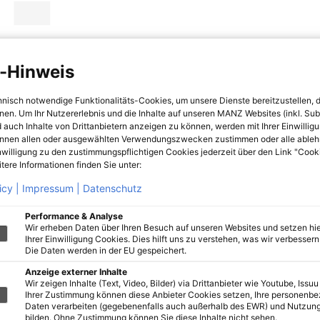
-Hinweis
hnisch notwendige Funktionalitäts-Cookies, um unsere Dienste bereitzustellen, 
hnen. Um Ihr Nutzererlebnis und die Inhalte auf unseren MANZ Websites (inkl. Su
 auch Inhalte von Drittanbietern anzeigen zu können, werden mit Ihrer Einwillig
önnen allen oder ausgewählten Verwendungszwecken zustimmen oder alle ableh
nwilligung zu den zustimmungspflichtigen Cookies jederzeit über den Link "Cook
tere Informationen finden Sie unter:
icy |
Impressum |
Datenschutz
Performance & Analyse
Wir erheben Daten über Ihren Besuch auf unseren Websites und setzen hie
Ihrer Einwilligung Cookies. Dies hilft uns zu verstehen, was wir verbessern 
Die Daten werden in der EU gespeichert.
Anzeige externer Inhalte
Wir zeigen Inhalte (Text, Video, Bilder) via Drittanbieter wie Youtube, Issuu
Ihrer Zustimmung können diese Anbieter Cookies setzen, Ihre personenb
Daten verarbeiten (gegebenenfalls auch außerhalb des EWR) und Nutzung
bilden. Ohne Zustimmung können Sie diese Inhalte nicht sehen.