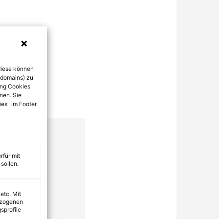
diese können
bdomains) zu
ung Cookies
nen. Sie
ies" im Footer
rfür mit
sollen.
 etc. Mit
ezogenen
sprofile