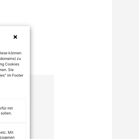
diese können
bdomains) zu
ung Cookies
nen. Sie
ies" im Footer
rfür mit
sollen.
 etc. Mit
ezogenen