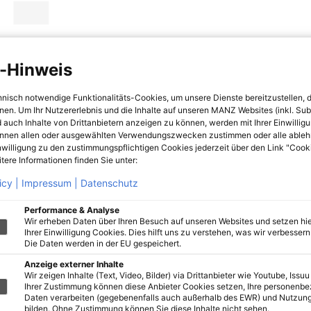
-Hinweis
hnisch notwendige Funktionalitäts-Cookies, um unsere Dienste bereitzustellen, 
hnen. Um Ihr Nutzererlebnis und die Inhalte auf unseren MANZ Websites (inkl. Su
 auch Inhalte von Drittanbietern anzeigen zu können, werden mit Ihrer Einwillig
önnen allen oder ausgewählten Verwendungszwecken zustimmen oder alle ableh
nwilligung zu den zustimmungspflichtigen Cookies jederzeit über den Link "Cook
tere Informationen finden Sie unter:
icy |
Impressum |
Datenschutz
Performance & Analyse
Wir erheben Daten über Ihren Besuch auf unseren Websites und setzen hie
Ihrer Einwilligung Cookies. Dies hilft uns zu verstehen, was wir verbessern 
Die Daten werden in der EU gespeichert.
Anzeige externer Inhalte
Wir zeigen Inhalte (Text, Video, Bilder) via Drittanbieter wie Youtube, Issuu
Ihrer Zustimmung können diese Anbieter Cookies setzen, Ihre personenb
Daten verarbeiten (gegebenenfalls auch außerhalb des EWR) und Nutzung
bilden. Ohne Zustimmung können Sie diese Inhalte nicht sehen.