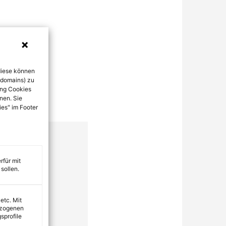
diese können
bdomains) zu
ung Cookies
nen. Sie
ies" im Footer
rfür mit
sollen.
 etc. Mit
ezogenen
sprofile