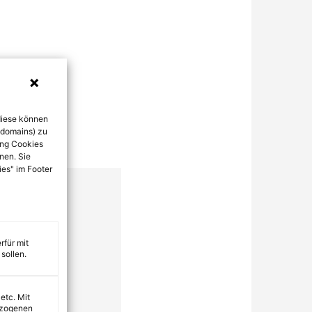
diese können
bdomains) zu
ung Cookies
nen. Sie
ies" im Footer
rfür mit
sollen.
 etc. Mit
ezogenen