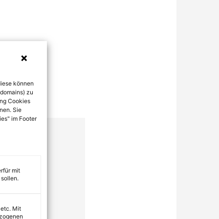
diese können
bdomains) zu
ung Cookies
nen. Sie
ies" im Footer
rfür mit
sollen.
 etc. Mit
ezogenen