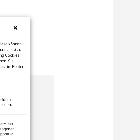
diese können
bdomains) zu
ung Cookies
nen. Sie
ies" im Footer
rfür mit
sollen.
 etc. Mit
ezogenen
sprofile