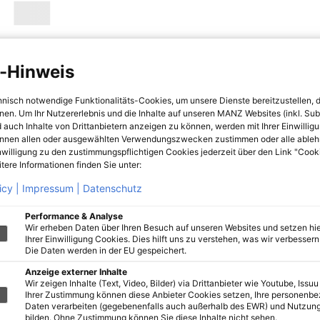
-Hinweis
hnisch notwendige Funktionalitäts-Cookies, um unsere Dienste bereitzustellen, 
hnen. Um Ihr Nutzererlebnis und die Inhalte auf unseren MANZ Websites (inkl. Su
 auch Inhalte von Drittanbietern anzeigen zu können, werden mit Ihrer Einwillig
önnen allen oder ausgewählten Verwendungszwecken zustimmen oder alle ableh
nwilligung zu den zustimmungspflichtigen Cookies jederzeit über den Link "Cook
tere Informationen finden Sie unter:
icy |
Impressum |
Datenschutz
Performance & Analyse
Wir erheben Daten über Ihren Besuch auf unseren Websites und setzen hie
Ihrer Einwilligung Cookies. Dies hilft uns zu verstehen, was wir verbessern 
Die Daten werden in der EU gespeichert.
Anzeige externer Inhalte
Wir zeigen Inhalte (Text, Video, Bilder) via Drittanbieter wie Youtube, Issuu
Ihrer Zustimmung können diese Anbieter Cookies setzen, Ihre personenb
Daten verarbeiten (gegebenenfalls auch außerhalb des EWR) und Nutzung
bilden. Ohne Zustimmung können Sie diese Inhalte nicht sehen.