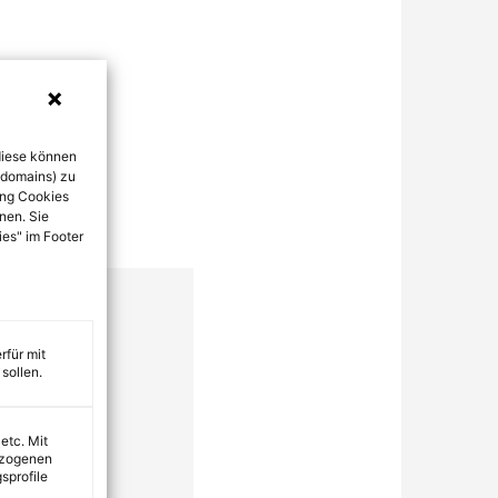
diese können
bdomains) zu
ung Cookies
nen. Sie
ies" im Footer
rfür mit
sollen.
 etc. Mit
ezogenen
sprofile