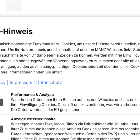
-Hinweis
hnisch notwendige Funktionalitäts-Cookies, um unsere Dienste bereitzustellen, 
hnen. Um Ihr Nutzererlebnis und die Inhalte auf unseren MANZ Websites (inkl. Su
 auch Inhalte von Drittanbietern anzeigen zu können, werden mit Ihrer Einwillig
önnen allen oder ausgewählten Verwendungszwecken zustimmen oder alle ableh
nwilligung zu den zustimmungspflichtigen Cookies jederzeit über den Link "Cook
tere Informationen finden Sie unter:
icy |
Impressum |
Datenschutz
Performance & Analyse
Wir erheben Daten über Ihren Besuch auf unseren Websites und setzen hie
Ihrer Einwilligung Cookies. Dies hilft uns zu verstehen, was wir verbessern 
Die Daten werden in der EU gespeichert.
Anzeige externer Inhalte
Wir zeigen Inhalte (Text, Video, Bilder) via Drittanbieter wie Youtube, Issuu
Ihrer Zustimmung können diese Anbieter Cookies setzen, Ihre personenb
Daten verarbeiten (gegebenenfalls auch außerhalb des EWR) und Nutzung
bilden. Ohne Zustimmung können Sie diese Inhalte nicht sehen.