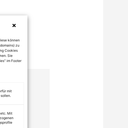
diese können
bdomains) zu
ung Cookies
nen. Sie
ies" im Footer
rfür mit
sollen.
 etc. Mit
ezogenen
sprofile