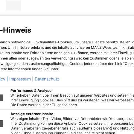
-Hinweis
hnisch notwendige Funktionalitäts-Cookies, um unsere Dienste bereitzustellen, 
hnen. Um Ihr Nutzererlebnis und die Inhalte auf unseren MANZ Websites (inkl. Su
 auch Inhalte von Drittanbietern anzeigen zu können, werden mit Ihrer Einwillig
önnen allen oder ausgewählten Verwendungszwecken zustimmen oder alle ableh
nwilligung zu den zustimmungspflichtigen Cookies jederzeit über den Link "Cook
tere Informationen finden Sie unter:
icy |
Impressum |
Datenschutz
Performance & Analyse
Wir erheben Daten über Ihren Besuch auf unseren Websites und setzen hie
Ihrer Einwilligung Cookies. Dies hilft uns zu verstehen, was wir verbessern 
Die Daten werden in der EU gespeichert.
Anzeige externer Inhalte
Wir zeigen Inhalte (Text, Video, Bilder) via Drittanbieter wie Youtube, Issuu
Ihrer Zustimmung können diese Anbieter Cookies setzen, Ihre personenb
Daten verarbeiten (gegebenenfalls auch außerhalb des EWR) und Nutzung
bilden. Ohne Zustimmung können Sie diese Inhalte nicht sehen.