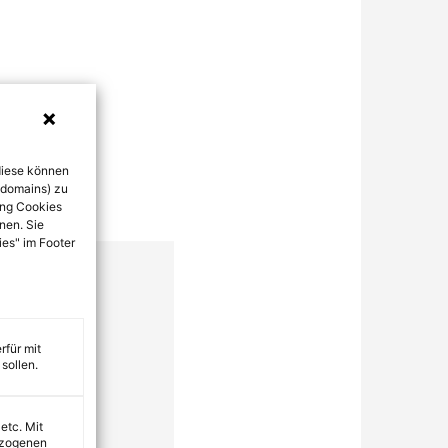
diese können
bdomains) zu
ung Cookies
nen. Sie
ies" im Footer
rfür mit
sollen.
 etc. Mit
ezogenen