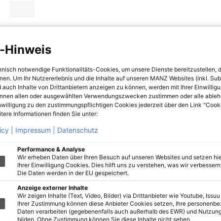
-Hinweis
hnisch notwendige Funktionalitäts-Cookies, um unsere Dienste bereitzustellen, 
hnen. Um Ihr Nutzererlebnis und die Inhalte auf unseren MANZ Websites (inkl. Su
 auch Inhalte von Drittanbietern anzeigen zu können, werden mit Ihrer Einwillig
önnen allen oder ausgewählten Verwendungszwecken zustimmen oder alle ableh
nwilligung zu den zustimmungspflichtigen Cookies jederzeit über den Link "Cook
tere Informationen finden Sie unter:
icy |
Impressum |
Datenschutz
Performance & Analyse
Wir erheben Daten über Ihren Besuch auf unseren Websites und setzen hie
Ihrer Einwilligung Cookies. Dies hilft uns zu verstehen, was wir verbessern 
Die Daten werden in der EU gespeichert.
Anzeige externer Inhalte
Wir zeigen Inhalte (Text, Video, Bilder) via Drittanbieter wie Youtube, Issuu
Ihrer Zustimmung können diese Anbieter Cookies setzen, Ihre personenb
Daten verarbeiten (gegebenenfalls auch außerhalb des EWR) und Nutzung
bilden. Ohne Zustimmung können Sie diese Inhalte nicht sehen.