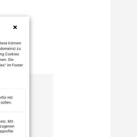
diese können
bdomains) zu
ung Cookies
nen. Sie
ies" im Footer
rfür mit
sollen.
 etc. Mit
ezogenen
sprofile