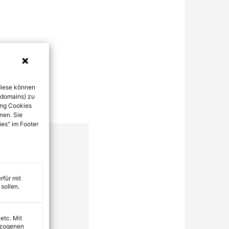
diese können
bdomains) zu
ung Cookies
nen. Sie
ies" im Footer
rfür mit
sollen.
 etc. Mit
ezogenen