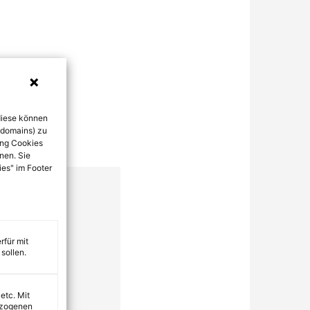
diese können
bdomains) zu
ung Cookies
nen. Sie
ies" im Footer
rfür mit
sollen.
 etc. Mit
ezogenen