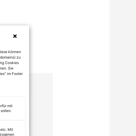
diese können
bdomains) zu
ung Cookies
nen. Sie
ies" im Footer
rfür mit
sollen.
 etc. Mit
ezogenen