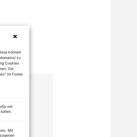
diese können
bdomains) zu
ung Cookies
nen. Sie
ies" im Footer
rfür mit
sollen.
 etc. Mit
ezogenen