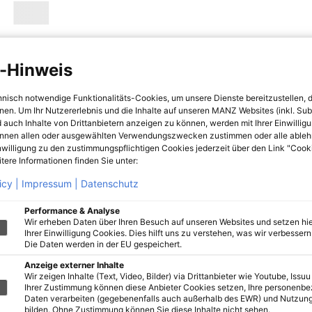
-Hinweis
hnisch notwendige Funktionalitäts-Cookies, um unsere Dienste bereitzustellen, 
hnen. Um Ihr Nutzererlebnis und die Inhalte auf unseren MANZ Websites (inkl. Su
 auch Inhalte von Drittanbietern anzeigen zu können, werden mit Ihrer Einwillig
önnen allen oder ausgewählten Verwendungszwecken zustimmen oder alle ableh
nwilligung zu den zustimmungspflichtigen Cookies jederzeit über den Link "Cook
tere Informationen finden Sie unter:
icy |
Impressum |
Datenschutz
Performance & Analyse
Wir erheben Daten über Ihren Besuch auf unseren Websites und setzen hie
Ihrer Einwilligung Cookies. Dies hilft uns zu verstehen, was wir verbessern 
Die Daten werden in der EU gespeichert.
Anzeige externer Inhalte
Wir zeigen Inhalte (Text, Video, Bilder) via Drittanbieter wie Youtube, Issuu
Ihrer Zustimmung können diese Anbieter Cookies setzen, Ihre personenb
Daten verarbeiten (gegebenenfalls auch außerhalb des EWR) und Nutzung
bilden. Ohne Zustimmung können Sie diese Inhalte nicht sehen.