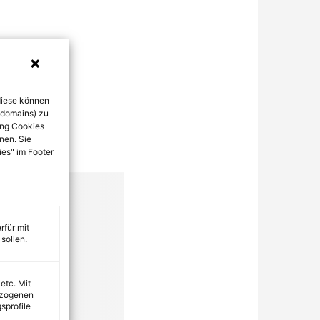
diese können
bdomains) zu
ung Cookies
nen. Sie
ies" im Footer
rfür mit
sollen.
 etc. Mit
ezogenen
sprofile