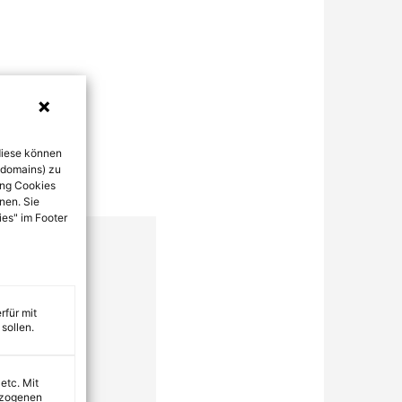
diese können
bdomains) zu
ung Cookies
nen. Sie
ies" im Footer
rfür mit
sollen.
 etc. Mit
ezogenen