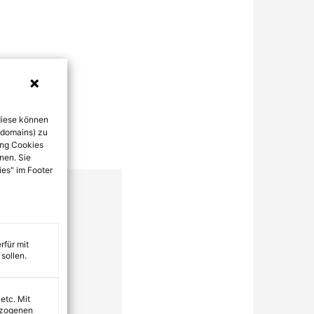
diese können
bdomains) zu
ung Cookies
nen. Sie
ies" im Footer
rfür mit
sollen.
 etc. Mit
ezogenen