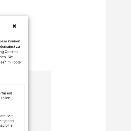
diese können
bdomains) zu
ung Cookies
nen. Sie
ies" im Footer
rfür mit
sollen.
 etc. Mit
ezogenen
sprofile