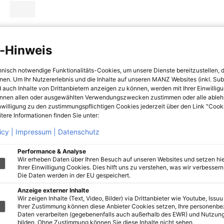
-Hinweis
hnisch notwendige Funktionalitäts-Cookies, um unsere Dienste bereitzustellen, 
hnen. Um Ihr Nutzererlebnis und die Inhalte auf unseren MANZ Websites (inkl. Su
 auch Inhalte von Drittanbietern anzeigen zu können, werden mit Ihrer Einwillig
önnen allen oder ausgewählten Verwendungszwecken zustimmen oder alle ableh
nwilligung zu den zustimmungspflichtigen Cookies jederzeit über den Link "Cook
tere Informationen finden Sie unter:
icy |
Impressum |
Datenschutz
Performance & Analyse
Wir erheben Daten über Ihren Besuch auf unseren Websites und setzen hie
Ihrer Einwilligung Cookies. Dies hilft uns zu verstehen, was wir verbessern 
Die Daten werden in der EU gespeichert.
Anzeige externer Inhalte
Wir zeigen Inhalte (Text, Video, Bilder) via Drittanbieter wie Youtube, Issuu
Ihrer Zustimmung können diese Anbieter Cookies setzen, Ihre personenb
Daten verarbeiten (gegebenenfalls auch außerhalb des EWR) und Nutzung
bilden. Ohne Zustimmung können Sie diese Inhalte nicht sehen.