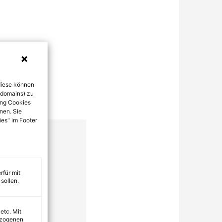
diese können
bdomains) zu
ung Cookies
nen. Sie
ies" im Footer
rfür mit
sollen.
 etc. Mit
ezogenen