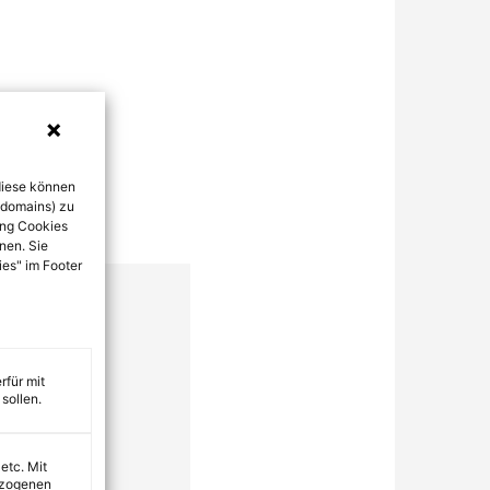
diese können
bdomains) zu
ung Cookies
nen. Sie
ies" im Footer
rfür mit
sollen.
 etc. Mit
ezogenen