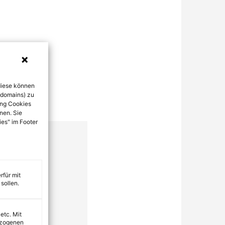
diese können
bdomains) zu
ung Cookies
nen. Sie
ies" im Footer
rfür mit
sollen.
 etc. Mit
ezogenen