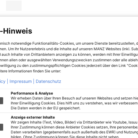
-Hinweis
hnisch notwendige Funktionalitäts-Cookies, um unsere Dienste bereitzustellen, 
hnen. Um Ihr Nutzererlebnis und die Inhalte auf unseren MANZ Websites (inkl. Su
 auch Inhalte von Drittanbietern anzeigen zu können, werden mit Ihrer Einwillig
önnen allen oder ausgewählten Verwendungszwecken zustimmen oder alle ableh
nwilligung zu den zustimmungspflichtigen Cookies jederzeit über den Link "Cook
tere Informationen finden Sie unter:
icy |
Impressum |
Datenschutz
Performance & Analyse
Wir erheben Daten über Ihren Besuch auf unseren Websites und setzen hie
Ihrer Einwilligung Cookies. Dies hilft uns zu verstehen, was wir verbessern 
Die Daten werden in der EU gespeichert.
Anzeige externer Inhalte
Wir zeigen Inhalte (Text, Video, Bilder) via Drittanbieter wie Youtube, Issuu
Ihrer Zustimmung können diese Anbieter Cookies setzen, Ihre personenb
Daten verarbeiten (gegebenenfalls auch außerhalb des EWR) und Nutzung
bilden. Ohne Zustimmung können Sie diese Inhalte nicht sehen.