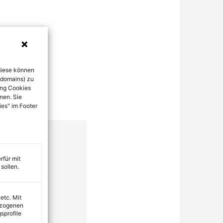
diese können
bdomains) zu
ung Cookies
nen. Sie
ies" im Footer
rfür mit
sollen.
 etc. Mit
ezogenen
sprofile