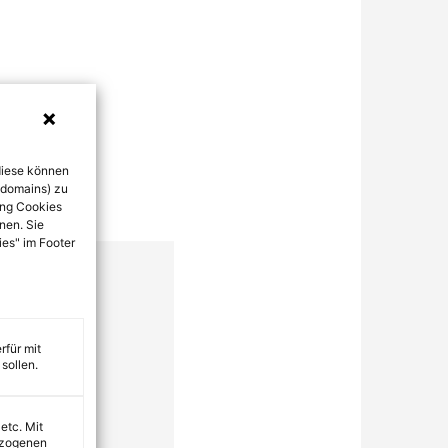
diese können
bdomains) zu
ung Cookies
nen. Sie
ies" im Footer
rfür mit
sollen.
 etc. Mit
ezogenen