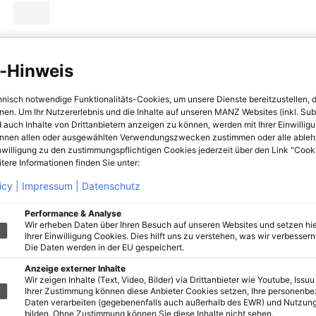
-Hinweis
hnisch notwendige Funktionalitäts-Cookies, um unsere Dienste bereitzustellen, 
hnen. Um Ihr Nutzererlebnis und die Inhalte auf unseren MANZ Websites (inkl. Su
 auch Inhalte von Drittanbietern anzeigen zu können, werden mit Ihrer Einwillig
önnen allen oder ausgewählten Verwendungszwecken zustimmen oder alle ableh
nwilligung zu den zustimmungspflichtigen Cookies jederzeit über den Link "Cook
tere Informationen finden Sie unter:
icy |
Impressum |
Datenschutz
Performance & Analyse
Wir erheben Daten über Ihren Besuch auf unseren Websites und setzen hie
Ihrer Einwilligung Cookies. Dies hilft uns zu verstehen, was wir verbessern 
Die Daten werden in der EU gespeichert.
Anzeige externer Inhalte
Wir zeigen Inhalte (Text, Video, Bilder) via Drittanbieter wie Youtube, Issuu
Ihrer Zustimmung können diese Anbieter Cookies setzen, Ihre personenb
Daten verarbeiten (gegebenenfalls auch außerhalb des EWR) und Nutzung
bilden. Ohne Zustimmung können Sie diese Inhalte nicht sehen.