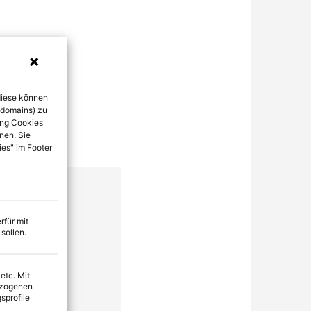
diese können
bdomains) zu
ung Cookies
nen. Sie
ies" im Footer
rfür mit
sollen.
 etc. Mit
ezogenen
sprofile