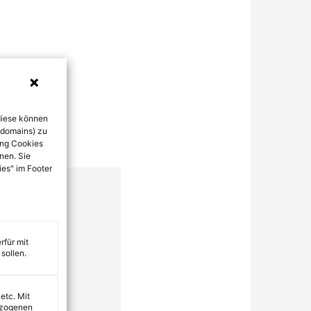
diese können
bdomains) zu
ung Cookies
nen. Sie
ies" im Footer
rfür mit
sollen.
 etc. Mit
ezogenen