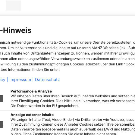
-Hinweis
hnisch notwendige Funktionalitäts-Cookies, um unsere Dienste bereitzustellen, 
hnen. Um Ihr Nutzererlebnis und die Inhalte auf unseren MANZ Websites (inkl. Su
 auch Inhalte von Drittanbietern anzeigen zu können, werden mit Ihrer Einwillig
önnen allen oder ausgewählten Verwendungszwecken zustimmen oder alle ableh
nwilligung zu den zustimmungspflichtigen Cookies jederzeit über den Link "Cook
tere Informationen finden Sie unter:
icy |
Impressum |
Datenschutz
Performance & Analyse
Wir erheben Daten über Ihren Besuch auf unseren Websites und setzen hie
Ihrer Einwilligung Cookies. Dies hilft uns zu verstehen, was wir verbessern 
Die Daten werden in der EU gespeichert.
Anzeige externer Inhalte
Wir zeigen Inhalte (Text, Video, Bilder) via Drittanbieter wie Youtube, Issuu
Ihrer Zustimmung können diese Anbieter Cookies setzen, Ihre personenb
Daten verarbeiten (gegebenenfalls auch außerhalb des EWR) und Nutzung
bilden. Ohne Zustimmung können Sie diese Inhalte nicht sehen.