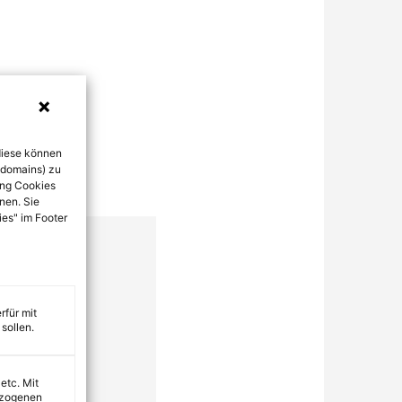
diese können
bdomains) zu
ung Cookies
nen. Sie
ies" im Footer
rfür mit
sollen.
 etc. Mit
ezogenen