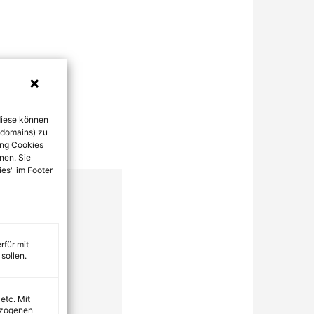
diese können
bdomains) zu
ung Cookies
nen. Sie
ies" im Footer
rfür mit
sollen.
 etc. Mit
ezogenen