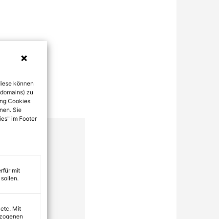
diese können
bdomains) zu
ung Cookies
nen. Sie
ies" im Footer
rfür mit
sollen.
 etc. Mit
ezogenen