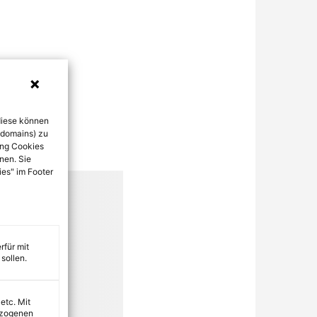
diese können
bdomains) zu
ung Cookies
nen. Sie
ies" im Footer
rfür mit
sollen.
 etc. Mit
ezogenen