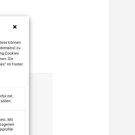
diese können
bdomains) zu
ung Cookies
nen. Sie
ies" im Footer
rfür mit
sollen.
 etc. Mit
ezogenen
sprofile