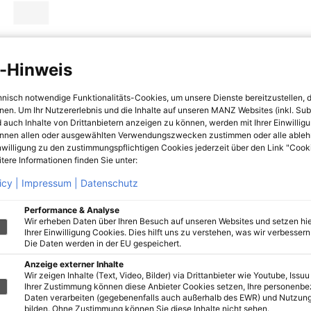
-Hinweis
hnisch notwendige Funktionalitäts-Cookies, um unsere Dienste bereitzustellen, 
hnen. Um Ihr Nutzererlebnis und die Inhalte auf unseren MANZ Websites (inkl. Su
 auch Inhalte von Drittanbietern anzeigen zu können, werden mit Ihrer Einwillig
önnen allen oder ausgewählten Verwendungszwecken zustimmen oder alle ableh
nwilligung zu den zustimmungspflichtigen Cookies jederzeit über den Link "Cook
tere Informationen finden Sie unter:
icy |
Impressum |
Datenschutz
Performance & Analyse
Wir erheben Daten über Ihren Besuch auf unseren Websites und setzen hie
Ihrer Einwilligung Cookies. Dies hilft uns zu verstehen, was wir verbessern 
Die Daten werden in der EU gespeichert.
Anzeige externer Inhalte
Wir zeigen Inhalte (Text, Video, Bilder) via Drittanbieter wie Youtube, Issuu
Ihrer Zustimmung können diese Anbieter Cookies setzen, Ihre personenb
Daten verarbeiten (gegebenenfalls auch außerhalb des EWR) und Nutzung
bilden. Ohne Zustimmung können Sie diese Inhalte nicht sehen.