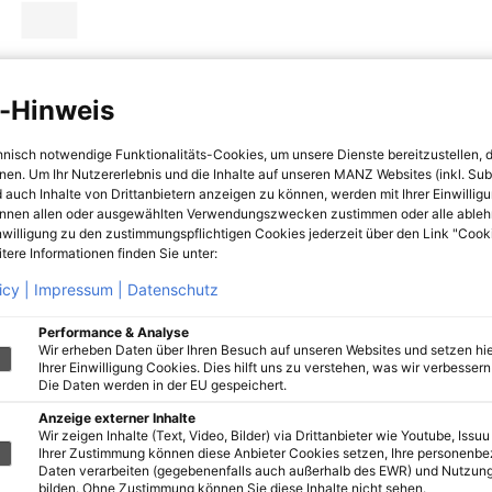
-Hinweis
hnisch notwendige Funktionalitäts-Cookies, um unsere Dienste bereitzustellen, 
hnen. Um Ihr Nutzererlebnis und die Inhalte auf unseren MANZ Websites (inkl. Su
 auch Inhalte von Drittanbietern anzeigen zu können, werden mit Ihrer Einwillig
önnen allen oder ausgewählten Verwendungszwecken zustimmen oder alle ableh
nwilligung zu den zustimmungspflichtigen Cookies jederzeit über den Link "Cook
tere Informationen finden Sie unter:
icy |
Impressum |
Datenschutz
Performance & Analyse
Wir erheben Daten über Ihren Besuch auf unseren Websites und setzen hie
Ihrer Einwilligung Cookies. Dies hilft uns zu verstehen, was wir verbessern 
Die Daten werden in der EU gespeichert.
Anzeige externer Inhalte
Wir zeigen Inhalte (Text, Video, Bilder) via Drittanbieter wie Youtube, Issuu
Ihrer Zustimmung können diese Anbieter Cookies setzen, Ihre personenb
Daten verarbeiten (gegebenenfalls auch außerhalb des EWR) und Nutzung
bilden. Ohne Zustimmung können Sie diese Inhalte nicht sehen.