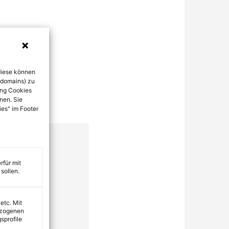
diese können
bdomains) zu
ung Cookies
nen. Sie
ies" im Footer
rfür mit
sollen.
 etc. Mit
ezogenen
sprofile