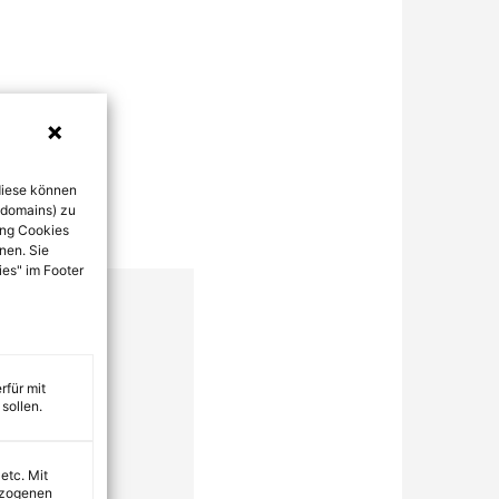
diese können
bdomains) zu
ung Cookies
nen. Sie
ies" im Footer
rfür mit
sollen.
 etc. Mit
ezogenen