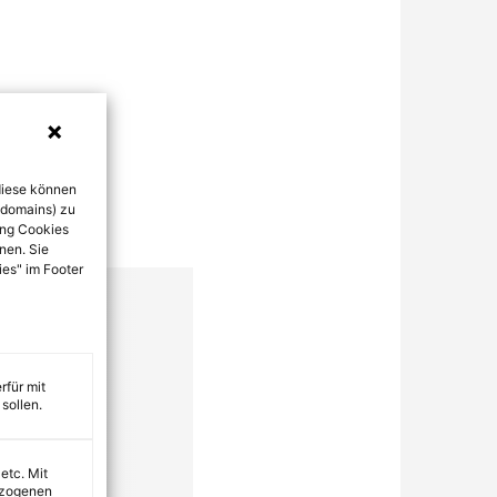
diese können
bdomains) zu
ung Cookies
nen. Sie
ies" im Footer
rfür mit
sollen.
 etc. Mit
ezogenen