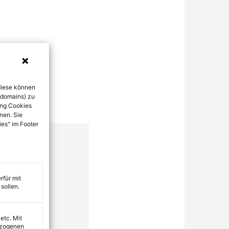
diese können
bdomains) zu
ung Cookies
nen. Sie
ies" im Footer
rfür mit
sollen.
 etc. Mit
ezogenen