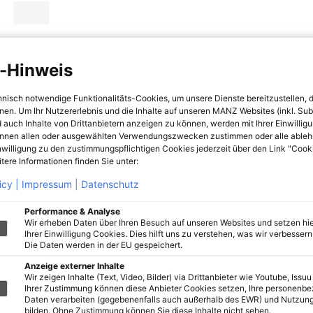
-Hinweis
hnisch notwendige Funktionalitäts-Cookies, um unsere Dienste bereitzustellen, 
hnen. Um Ihr Nutzererlebnis und die Inhalte auf unseren MANZ Websites (inkl. Su
 auch Inhalte von Drittanbietern anzeigen zu können, werden mit Ihrer Einwillig
önnen allen oder ausgewählten Verwendungszwecken zustimmen oder alle ableh
nwilligung zu den zustimmungspflichtigen Cookies jederzeit über den Link "Cook
tere Informationen finden Sie unter:
icy |
Impressum |
Datenschutz
Performance & Analyse
Wir erheben Daten über Ihren Besuch auf unseren Websites und setzen hie
Ihrer Einwilligung Cookies. Dies hilft uns zu verstehen, was wir verbessern 
Die Daten werden in der EU gespeichert.
Anzeige externer Inhalte
Wir zeigen Inhalte (Text, Video, Bilder) via Drittanbieter wie Youtube, Issuu
Ihrer Zustimmung können diese Anbieter Cookies setzen, Ihre personenb
Daten verarbeiten (gegebenenfalls auch außerhalb des EWR) und Nutzung
bilden. Ohne Zustimmung können Sie diese Inhalte nicht sehen.