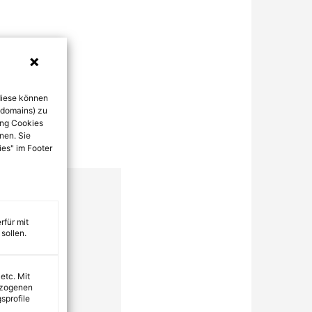
diese können
bdomains) zu
ung Cookies
nen. Sie
ies" im Footer
rfür mit
sollen.
 etc. Mit
ezogenen
sprofile