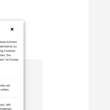
diese können
bdomains) zu
ung Cookies
nen. Sie
ies" im Footer
rfür mit
sollen.
 etc. Mit
ezogenen