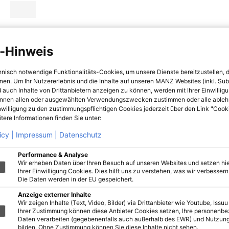
-Hinweis
hnisch notwendige Funktionalitäts-Cookies, um unsere Dienste bereitzustellen, 
hnen. Um Ihr Nutzererlebnis und die Inhalte auf unseren MANZ Websites (inkl. Su
 auch Inhalte von Drittanbietern anzeigen zu können, werden mit Ihrer Einwillig
önnen allen oder ausgewählten Verwendungszwecken zustimmen oder alle ableh
nwilligung zu den zustimmungspflichtigen Cookies jederzeit über den Link "Cook
tere Informationen finden Sie unter:
icy |
Impressum |
Datenschutz
Performance & Analyse
Wir erheben Daten über Ihren Besuch auf unseren Websites und setzen hie
Ihrer Einwilligung Cookies. Dies hilft uns zu verstehen, was wir verbessern 
Die Daten werden in der EU gespeichert.
Anzeige externer Inhalte
Wir zeigen Inhalte (Text, Video, Bilder) via Drittanbieter wie Youtube, Issuu
Ihrer Zustimmung können diese Anbieter Cookies setzen, Ihre personenb
Daten verarbeiten (gegebenenfalls auch außerhalb des EWR) und Nutzung
bilden. Ohne Zustimmung können Sie diese Inhalte nicht sehen.