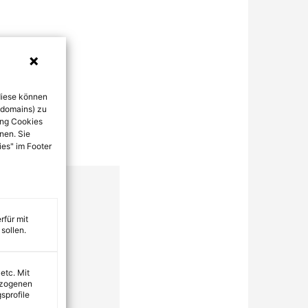
diese können
bdomains) zu
ung Cookies
nen. Sie
ies" im Footer
rfür mit
sollen.
 etc. Mit
ezogenen
sprofile