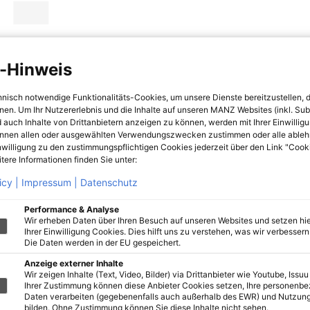
-Hinweis
hnisch notwendige Funktionalitäts-Cookies, um unsere Dienste bereitzustellen, 
hnen. Um Ihr Nutzererlebnis und die Inhalte auf unseren MANZ Websites (inkl. Su
 auch Inhalte von Drittanbietern anzeigen zu können, werden mit Ihrer Einwillig
önnen allen oder ausgewählten Verwendungszwecken zustimmen oder alle ableh
nwilligung zu den zustimmungspflichtigen Cookies jederzeit über den Link "Cook
tere Informationen finden Sie unter:
icy |
Impressum |
Datenschutz
Performance & Analyse
Wir erheben Daten über Ihren Besuch auf unseren Websites und setzen hie
Ihrer Einwilligung Cookies. Dies hilft uns zu verstehen, was wir verbessern 
Die Daten werden in der EU gespeichert.
Anzeige externer Inhalte
Wir zeigen Inhalte (Text, Video, Bilder) via Drittanbieter wie Youtube, Issuu
Ihrer Zustimmung können diese Anbieter Cookies setzen, Ihre personenb
Daten verarbeiten (gegebenenfalls auch außerhalb des EWR) und Nutzung
bilden. Ohne Zustimmung können Sie diese Inhalte nicht sehen.