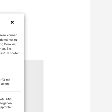
diese können
bdomains) zu
ung Cookies
nen. Sie
ies" im Footer
rfür mit
sollen.
 etc. Mit
ezogenen
sprofile