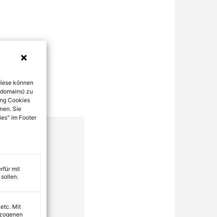
diese können
bdomains) zu
ung Cookies
nen. Sie
ies" im Footer
rfür mit
sollen.
 etc. Mit
ezogenen