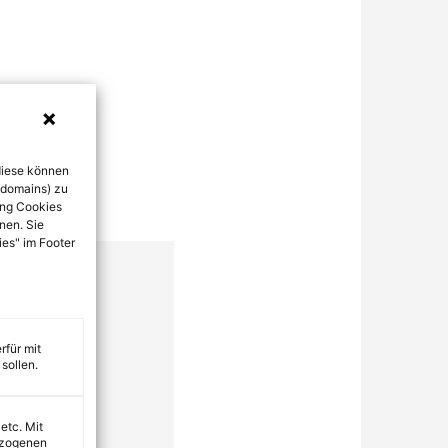
diese können
bdomains) zu
ung Cookies
nen. Sie
ies" im Footer
rfür mit
sollen.
 etc. Mit
ezogenen