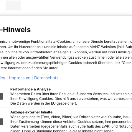
-Hinweis
hnisch notwendige Funktionalitäts-Cookies, um unsere Dienste bereitzustellen, 
hnen. Um Ihr Nutzererlebnis und die Inhalte auf unseren MANZ Websites (inkl. Su
 auch Inhalte von Drittanbietern anzeigen zu können, werden mit Ihrer Einwillig
önnen allen oder ausgewählten Verwendungszwecken zustimmen oder alle ableh
nwilligung zu den zustimmungspflichtigen Cookies jederzeit über den Link "Cook
tere Informationen finden Sie unter:
icy |
Impressum |
Datenschutz
Performance & Analyse
Wir erheben Daten über Ihren Besuch auf unseren Websites und setzen hie
Ihrer Einwilligung Cookies. Dies hilft uns zu verstehen, was wir verbessern 
Die Daten werden in der EU gespeichert.
Anzeige externer Inhalte
Wir zeigen Inhalte (Text, Video, Bilder) via Drittanbieter wie Youtube, Issuu
Ihrer Zustimmung können diese Anbieter Cookies setzen, Ihre personenb
Daten verarbeiten (gegebenenfalls auch außerhalb des EWR) und Nutzung
bilden. Ohne Zustimmung können Sie diese Inhalte nicht sehen.