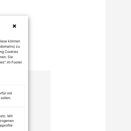
diese können
bdomains) zu
ung Cookies
nen. Sie
ies" im Footer
rfür mit
sollen.
 etc. Mit
ezogenen
sprofile