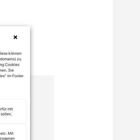
diese können
bdomains) zu
ung Cookies
nen. Sie
ies" im Footer
rfür mit
sollen.
 etc. Mit
ezogenen